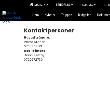
MÄRSTA IK
SENIORLAG
POJKLAG
FOTB
Hem
Nyheter
Truppen
Bildgalleri
Dokumen
Kontaktpersoner
Huvudtränare:
Victor Arenas
0765847173
Ass Tränare:
Danai Tesfay
0722672730