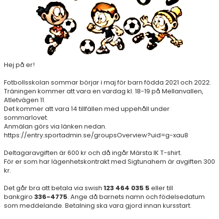
Hej på er!
Fotbollsskolan sommar börjar i maj för barn födda 2021 och 2022.
Träningen kommer att vara en vardag kl. 18-19 på Mellanvallen,
Atletvägen 11.
Det kommer att vara 14 tillfällen med uppehåll under
sommarlovet.
Anmälan görs via länken nedan.
https://entry.sportadmin.se/groupsOverview?uid=g-xau8
Deltagaravgiften är 600 kr och då ingår Märsta IK T-shirt.
För er som har lägenhetskontrakt med Sigtunahem är avgiften 300
kr.
Det går bra att betala via swish
123 464 035 5
eller till
bankgiro
336-4775
. Ange då barnets namn och födelsedatum
som meddelande. Betalning ska vara gjord innan kursstart.