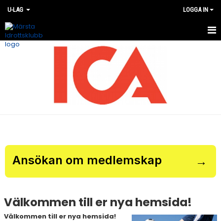
U-LAG
LOGGA IN
HEM
NYHETER
KALENDER
TRUPPEN
BILDGALLERI
DOKUMENT
Ansökan om medlemskap
→
KONTAKT
MATCHER
Välkommen till er nya hemsida!
Välkommen till er nya hemsida!