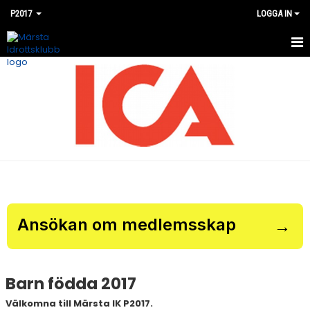
P2017
LOGGA IN
HEM
NYHETER
KALENDER
MATCHER
BILDGALLERI
DOKUMENT
Ansökan om medlemsskap
→
KONTAKT
Barn födda 2017
Välkomna till Märsta IK P2017.