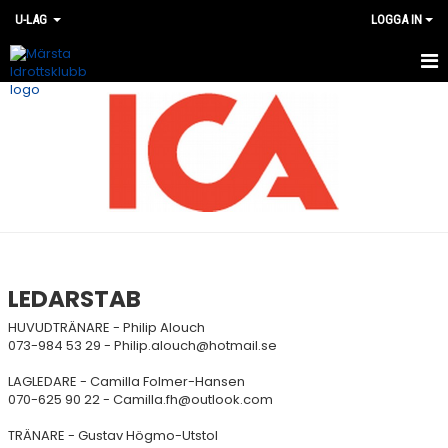
U-LAG
LOGGA IN
HEM
NYHETER
KALENDER
TRUPPEN
BILDGALLERI
LEDARSTAB
DOKUMENT
HUVUDTRÄNARE - Philip Alouch
073-984 53 29 - Philip.alouch@hotmail.se
KONTAKT
LAGLEDARE - Camilla Folmer-Hansen
070-625 90 22 - Camilla.fh@outlook.com
MATCHER
TRÄNARE - Gustav Högmo-Utstol