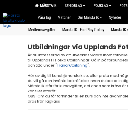
MÄRSTA IK
SENIORLAG
POJKLAG
FOTB
Våra lag
Matcher
Om Märsta IK
Nyheter
Medlemsavgifter
Märsta IK - Fair Play Policy
Märsta IK:
Utbildningar via Upplands Fo
Är du intresserad av att utvecklas vidare inom fotbol
till Upplands FFs olika utbildningar. Gå in på förbund
och titta under "
Tränarutbildning
".
Hör av dig till kansli@marstaik.se, eller prata med någ
du vill gå och invänta bekräftelse innan du bokar in di
Märsta IK står för kursavgiften, det enda som krävs är a
kansliet efteråt!
OBS! Om du får förhinder till en kurs och inte avanmäle
dras från lagkass