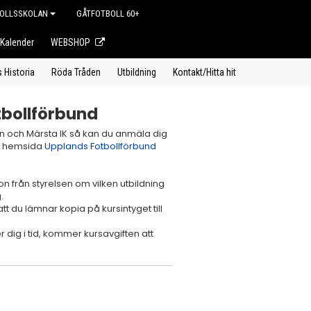
OLLSSKOLAN
GÅTFOTBOLL 60+
Kalender
WEBSHOP
s Historia
Röda Tråden
Utbildning
Kontakt/Hitta hit
tbollförbund
len och Märsta IK så kan du anmäla dig
ets hemsida
Upplands Fotbollförbund
on från styrelsen om vilken utbildning
g.
tt du lämnar kopia på kursintyget till
r dig i tid, kommer kursavgiften att