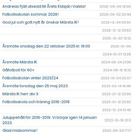
Andreas Fjäll utsedd till Årets Eldsjäl i Valsta!
2026-06-06 19:06
Fotbollsskolan sommar 2026!
2026-05-02 20:44
God jul och gott nytt år önskar Märsta IK!
2025-12-24 09:30
2025-12-12 09:53
2025-10-30 10:12
Årsmöte onsdag den 22 oktober 2025 kl. 19.00
2025-10-06
2024-10-01 13:28
Årsmöte Märsta IK
2024-09-24 21:08
Gåfotboll för 60+
2024-08-15 15:13
Fotbollsskolan vinter 2023/24
2023-10-04 20:07
Årsmöte torsdag den 25 maj 2023.
2023-02-14 16:46
Märsta IK herr div 3
2023-01-12 23:36
Fotbollsskola och träning 2016-2019
2023-01-12 23:30
2022-12-24 10:43
Juluppehåll för 2016-2019. Vi börjar igen 14 januari
2022-10-16 13:11
2023.
Glad midsommar!
2022-06-24 17:17