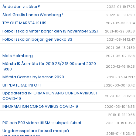
Är du den vi söker?
2022-01-19 17:25
Stort Grattis Linnea Wennberg !
2022-01-19 17:20
TRY OUT MÄRSTA IK U19
2021-12-03 15:04
Fotbollsskola vinter börjar den 13 november 2021.
2021-10-29 08:58
Fotbollsskolan börjar igen vecka 33
2021-08-14 12:47
2021-06-13 21:39
Mats Holmberg
2021-02-02 15:18
Märsta IK Årsmöte för 2019 28/2 18:00 samt 2020
2020-12-16 19:28
19:00
Märsta Games by Macron 2020
2020-07-14 21:17
UPPDATERAD INFO !!
2020-03-30 16:42
Uppdaterad INFORMATION ANG CORONAVIRUSET
2020-03-13 15:53
COVID-19
INFORMATION CORONAVIRUS COVID-19
2020-03-10 16:55
2019-11-12 10:38
P01 och P03 vidare till SM-slutspel i futsal.
2018-01-19 00:29
Ungdomsspelare fortsatt med på
2018-01-18 23:45