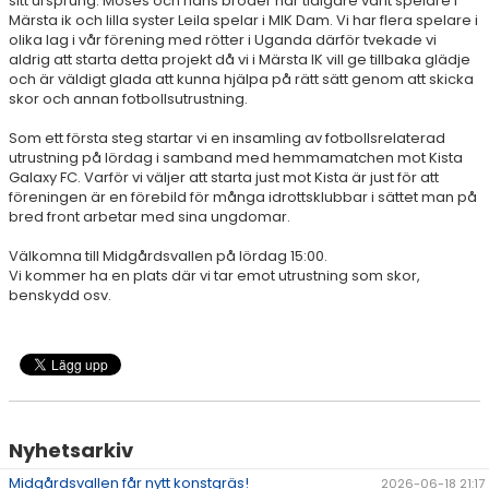
sitt ursprung. Moses och hans bröder har tidigare varit spelare i
Märsta ik och lilla syster Leila spelar i MIK Dam. Vi har flera spelare i
olika lag i vår förening med rötter i Uganda därför tvekade vi
aldrig att starta detta projekt då vi i Märsta IK vill ge tillbaka glädje
och är väldigt glada att kunna hjälpa på rätt sätt genom att skicka
skor och annan fotbollsutrustning.
Som ett första steg startar vi en insamling av fotbollsrelaterad
utrustning på lördag i samband med hemmamatchen mot Kista
Galaxy FC. Varför vi väljer att starta just mot Kista är just för att
föreningen är en förebild för många idrottsklubbar i sättet man på
bred front arbetar med sina ungdomar.
Välkomna till Midgårdsvallen på lördag 15:00.
Vi kommer ha en plats där vi tar emot utrustning som skor,
benskydd osv.
Nyhetsarkiv
Midgårdsvallen får nytt konstgräs!
2026-06-18 21:17