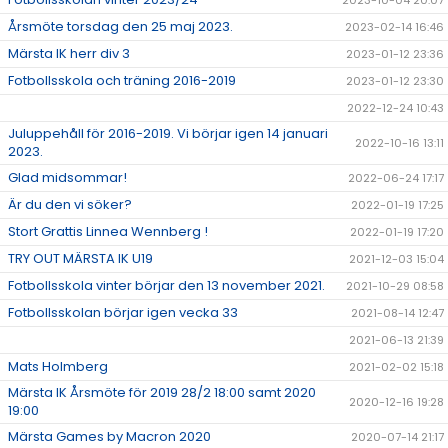
2023-10-04 20:07
Årsmöte torsdag den 25 maj 2023.
2023-02-14 16:46
Märsta IK herr div 3
2023-01-12 23:36
Fotbollsskola och träning 2016-2019
2023-01-12 23:30
2022-12-24 10:43
Juluppehåll för 2016-2019. Vi börjar igen 14 januari
2022-10-16 13:11
2023.
Glad midsommar!
2022-06-24 17:17
Är du den vi söker?
2022-01-19 17:25
Stort Grattis Linnea Wennberg !
2022-01-19 17:20
TRY OUT MÄRSTA IK U19
2021-12-03 15:04
Fotbollsskola vinter börjar den 13 november 2021.
2021-10-29 08:58
Fotbollsskolan börjar igen vecka 33
2021-08-14 12:47
2021-06-13 21:39
Mats Holmberg
2021-02-02 15:18
Märsta IK Årsmöte för 2019 28/2 18:00 samt 2020
2020-12-16 19:28
19:00
Märsta Games by Macron 2020
2020-07-14 21:17