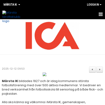
MÄRSTA IK
LOGGA IN
VÅRA LAG
MATCHER
OM MÄRSTA IK
NYHETER
KALENDER
2025-12-12 09:53
<
>
WEBSHOP
Märsta IK
bildades 1927 och är idag kommunens största
fotbollsförening med över 500 aktiva medlemmar. Vi bedriver en
bred verksamhet från fotbollsskola till seniorlag på både flick- och
pojksidan.
Alla ska känna sig välkomna i Märsta IK, gemenskapen,