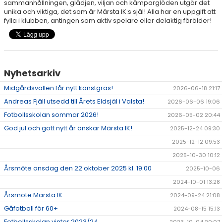
sammanhållningen, glädjen, viljan och kämparglöden utgör det
unika och viktiga, det som är Märsta IK:s själ! Alla har en uppgift att
fylla i klubben, antingen som aktiv spelare eller delaktig förälder!
Nyhetsarkiv
Midgårdsvallen får nytt konstgräs!
2026-06-18 21:17
Andreas Fjäll utsedd till Årets Eldsjäl i Valsta!
2026-06-06 19:06
Fotbollsskolan sommar 2026!
2026-05-02 20:44
God jul och gott nytt år önskar Märsta IK!
2025-12-24 09:30
2025-12-12 09:53
2025-10-30 10:12
Årsmöte onsdag den 22 oktober 2025 kl. 19.00
2025-10-06
2024-10-01 13:28
Årsmöte Märsta IK
2024-09-24 21:08
Gåfotboll för 60+
2024-08-15 15:13
Fotbollsskolan vinter 2023/24