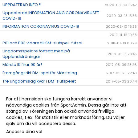
UPPDATERAD INFO !!
2020-03-30 16:42
Uppdaterad INFORMATION ANG CORONAVIRUSET
2020-03-13 15:53
COVID-19
INFORMATION CORONAVIRUS COVID-19
2020-03-10 16:55
2019-11-12 10:38
P01 och P03 vidare till SM-slutspel i futsal.
2018-01-19 00:29
Ungdomsspelare fortsatt med på
2018-01-18 23:45
Upplandsträningar.
Märsta IK firar 90 år!
2017-08-09 23:26
Framgångsrikt DM-spel för Märstalag
2017-05-23 22:43
Tre ungdomslag kvar i DM-slutspelet
2017-05-03 20:44
Ett lyckat Märsta Games 2016!
2016-10-04 11:12
Märsta IK till Gothia Cup
2016-07-14 10:55
För att hemsidan ska fungera korrekt använder vi
nödvändiga cookies från SportAdmin. Dessa går inte att
MIK-ungdomar till Elitlägret
2016-07-01 09:09
stänga av. Föreningen kan också använda frivilliga
Everton Kampala Uganda
2016-06-07 21:51
cookies, t.ex. för statistik eller marknadsföring. Du väljer
själv om du vill acceptera dessa.
Anpassa dina val
Cookie-
Gå till