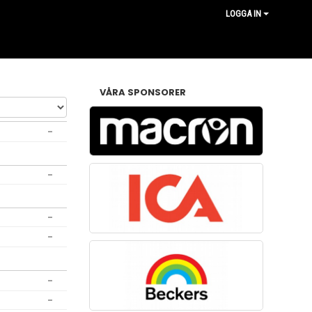
LOGGA IN
VÅRA SPONSORER
-
-
-
-
-
-