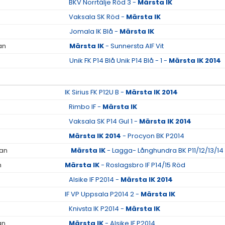
BKV Norrtälje Röd 3 -
Märsta IK
Vaksala SK Röd -
Märsta IK
Jomala IK Blå -
Märsta IK
an
Märsta IK
- Sunnersta AIF Vit
Unik FK P14 Blå Unik P14 Blå - 1 -
Märsta IK 2014
IK Sirius FK P12U B -
Märsta IK 2014
Rimbo IF -
Märsta IK
Vaksala SK P14 Gul 1 -
Märsta IK 2014
Märsta IK 2014
- Procyon BK P2014
lan
Märsta IK
- Lagga- Långhundra BK P11/12/13/14
n
Märsta IK
- Roslagsbro IF P14/15 Röd
Alsike IF P2014 -
Märsta IK 2014
IF VP Uppsala P2014 2 -
Märsta IK
Knivsta IK P2014 -
Märsta IK
an
Märsta IK
- Alsike IF P2014