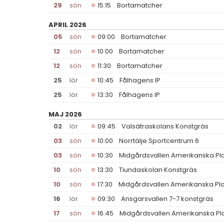
29
sön
15:15
Bortamatcher
APRIL 2026
05
sön
09:00
Bortamatcher
12
sön
10:00
Bortamatcher
12
sön
11:30
Bortamatcher
25
lör
10:45
Fålhagens IP
25
lör
13:30
Fålhagens IP
MAJ 2026
02
lör
09:45
Valsätraskolans Konstgräs
03
sön
10:00
Norrtälje Sportcentrum 6
03
sön
10:30
Midgårdsvallen Amerikanska Pl
10
sön
13:30
Tiundaskolan Konstgräs
10
sön
17:30
Midgårdsvallen Amerikanska Pl
16
lör
09:30
Ansgarsvallen 7-7 konstgräs
17
sön
16:45
Midgårdsvallen Amerikanska Pl