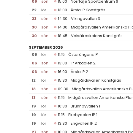
09
sön
15:00
Norrtälje Sportcentrum 6
22
lör
13:00
Årsta IP Konstgräs
23
sön
14:30
Vikingavallen 3
30
sön
14:30
Midgårdsvallen Amerikanska Pl
30
sön
18:45
Valsätraskolans Konstgräs
SEPTEMBER 2026
05
lör
11:15
Österängens IP
06
sön
13:00
IP Arkadien 2
06
sön
16:00
Årsta IP 2
12
lör
15:30
Midgårdsvallen Konstgräs
13
sön
09:30
Midgårdsvallen Amerikanska P
13
sön
11:15
Midgårdsvallen Amerikanska Pla
19
lör
10:30
Brunnbyvallen 1
19
lör
11:15
Ekebydalen IP 1
19
lör
13:30
Engvallen IP 2
27
sön
10:00
Midgårdsvallen Amerikanska Pl