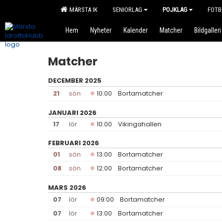
MÄRSTA IK
SENIORLAG
POJKLAG
FOTB
Hem
Nyheter
Kalender
Matcher
Bildgalleri
Matcher
DECEMBER 2025
21
sön
10:00
Bortamatcher
JANUARI 2026
17
lör
10:00
Vikingahallen
FEBRUARI 2026
01
sön
13:00
Bortamatcher
08
sön
12:00
Bortamatcher
MARS 2026
07
lör
09:00
Bortamatcher
07
lör
13:00
Bortamatcher