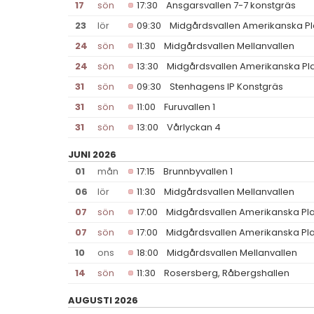
17
sön
17:30
Ansgarsvallen 7-7 konstgräs
23
lör
09:30
Midgårdsvallen Amerikanska P
24
sön
11:30
Midgårdsvallen Mellanvallen
24
sön
13:30
Midgårdsvallen Amerikanska Pl
31
sön
09:30
Stenhagens IP Konstgräs
31
sön
11:00
Furuvallen 1
31
sön
13:00
Vårlyckan 4
JUNI 2026
01
mån
17:15
Brunnbyvallen 1
06
lör
11:30
Midgårdsvallen Mellanvallen
07
sön
17:00
Midgårdsvallen Amerikanska Pl
07
sön
17:00
Midgårdsvallen Amerikanska Pl
10
ons
18:00
Midgårdsvallen Mellanvallen
14
sön
11:30
Rosersberg, Råbergshallen
AUGUSTI 2026