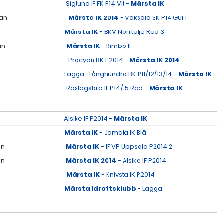
Sigtuna IF FK P14 Vit -
Märsta IK
lan
Märsta IK 2014
- Vaksala SK P14 Gul 1
Märsta IK
- BKV Norrtälje Röd 3
an
Märsta IK
- Rimbo IF
Procyon BK P2014 -
Märsta IK 2014
Lagga- Långhundra BK P11/12/13/14 -
Märsta IK
Roslagsbro IF P14/15 Röd -
Märsta IK
Alsike IF P2014 -
Märsta IK
Märsta IK
- Jomala IK Blå
an
Märsta IK
- IF VP Uppsala P2014 2
an
Märsta IK 2014
- Alsike IF P2014
Märsta IK
- Knivsta IK P2014
Märsta Idrottsklubb
- Lagga