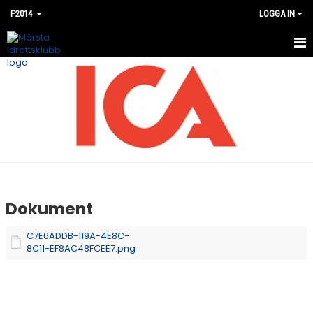
P2014
LOGGA IN
HEM
NYHETER
KALENDER
MATCHER
BILDGALLERI
Dokument
DOKUMENT
C7E6ADDB-119A-4E8C-
8C11-EF8AC48FCEE7.png
KONTAKT