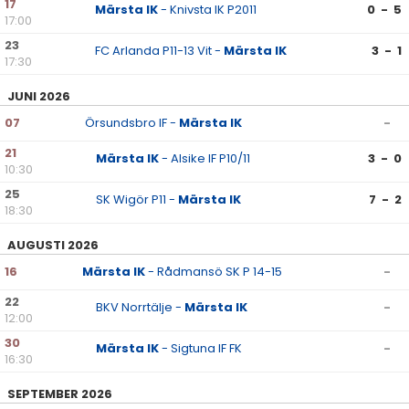
17
Märsta IK
- Knivsta IK P2011
0 - 5
17:00
23
FC Arlanda P11-13 Vit -
Märsta IK
3 - 1
17:30
JUNI 2026
07
Örsundsbro IF -
Märsta IK
-
21
Märsta IK
- Alsike IF P10/11
3 - 0
10:30
25
SK Wigör P11 -
Märsta IK
7 - 2
18:30
AUGUSTI 2026
16
Märsta IK
- Rådmansö SK P 14-15
-
22
BKV Norrtälje -
Märsta IK
-
12:00
30
Märsta IK
- Sigtuna IF FK
-
16:30
SEPTEMBER 2026