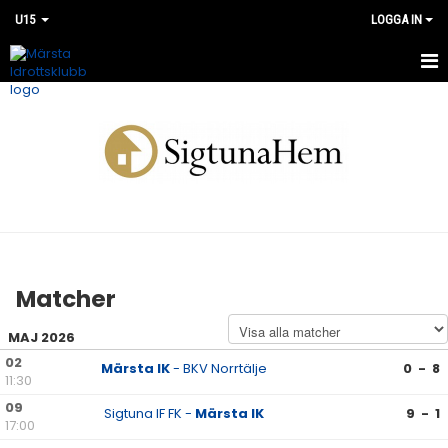
U15
LOGGA IN
HEM
NYHETER
KALENDER
MATCHER
BILDGALLERI
Matcher
DOKUMENT
MAJ 2026
KONTAKT
02
Märsta IK
- BKV Norrtälje
0 - 8
11:30
09
Sigtuna IF FK -
Märsta IK
9 - 1
17:00