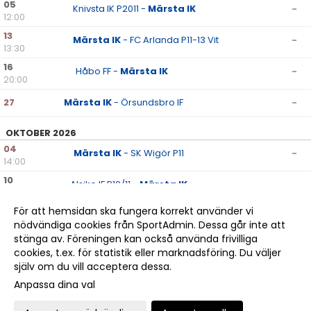
05
Knivsta IK P2011 -
Märsta IK
-
12:00
13
Märsta IK
- FC Arlanda P11-13 Vit
-
13:30
16
Håbo FF -
Märsta IK
-
20:00
27
Märsta IK
- Örsundsbro IF
-
OKTOBER 2026
04
Märsta IK
- SK Wigör P11
-
14:00
10
Alsike IF P10/11 -
Märsta IK
-
13:15
För att hemsidan ska fungera korrekt använder vi
nödvändiga cookies från SportAdmin. Dessa går inte att
stänga av. Föreningen kan också använda frivilliga
cookies, t.ex. för statistik eller marknadsföring. Du väljer
själv om du vill acceptera dessa.
Anpassa dina val
Cookie-
Gå till
inställningar
Webbversion