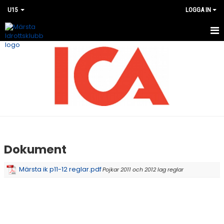
U15
LOGGA IN
HEM
NYHETER
KALENDER
MATCHER
BILDGALLERI
Dokument
DOKUMENT
Märsta ik p11-12 reglar.pdf
Pojkar 2011 och 2012 lag reglar
KONTAKT