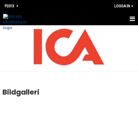
P2013
LOGGA IN
HEM
NYHETER
KALENDER
MATCHER
BILDGALLERI
Bildgalleri
DOKUMENT
KONTAKT