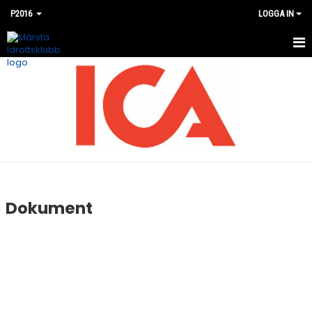
P2016
LOGGA IN
HEM
NYHETER
KALENDER
MATCHER
BILDGALLERI
Dokument
DOKUMENT
KONTAKT