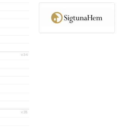
v.34
v.35