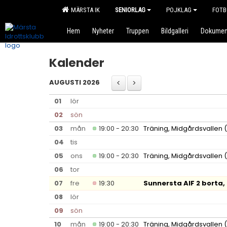
MÄRSTA IK
SENIORLAG
POJKLAG
FOTB
Hem
Nyheter
Truppen
Bildgalleri
Dokumen
Kalender
AUGUSTI 2026
01
lör
02
sön
03
mån
19:00 - 20:30
Träning, Midgårdsvallen
(
04
tis
05
ons
19:00 - 20:30
Träning, Midgårdsvallen
(
06
tor
07
fre
19:30
Sunnersta AIF 2 borta,
08
lör
09
sön
10
mån
19:00 - 20:30
Träning, Midgårdsvallen
(