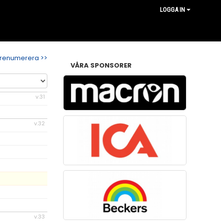
LOGGA IN
renumerera >>
VÅRA SPONSORER
v.31
v.32
v.33