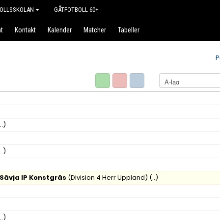
OLLSSKOLAN
GÅTFOTBOLL 60+
t
Kontakt
Kalender
Matcher
Tabeller
P
..)
..)
 Sävja IP Konstgräs
(Division 4 Herr Uppland)
(..)
..)