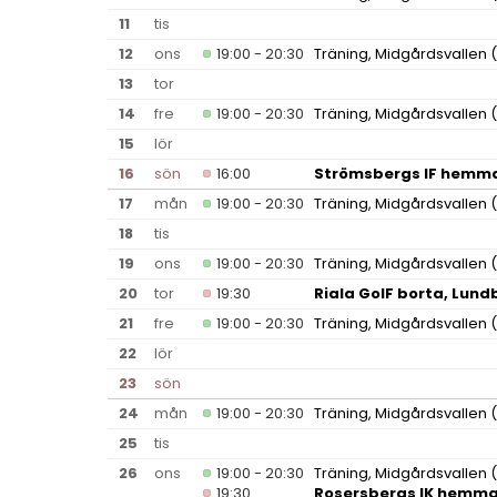
11
tis
12
ons
19:00 - 20:30
Träning, Midgårdsvallen
(
13
tor
14
fre
19:00 - 20:30
Träning, Midgårdsvallen
(
15
lör
16
sön
16:00
Strömsbergs IF hemma
17
mån
19:00 - 20:30
Träning, Midgårdsvallen
(
18
tis
19
ons
19:00 - 20:30
Träning, Midgårdsvallen
(
20
tor
19:30
Riala GoIF borta, Lundb
21
fre
19:00 - 20:30
Träning, Midgårdsvallen
(
22
lör
23
sön
24
mån
19:00 - 20:30
Träning, Midgårdsvallen
(
25
tis
26
ons
19:00 - 20:30
Träning, Midgårdsvallen
(
19:30
Rosersbergs IK hemma