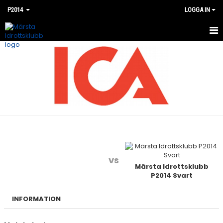
P2014
LOGGA IN
HEM
NYHETER
KALENDER
MATCHER
BILDGALLERI
DOKUMENT
vs
Märsta Idrottsklubb
P2014 Svart
KONTAKT
INFORMATION