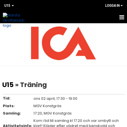
U15
LOGGA IN
HEM
NYHETER
KALENDER
MATCHER
BILDGALLERI
U15
» Träning
DOKUMENT
Tid:
ons 02 april, 17:30 - 19:00
KONTAKT
Plats:
MGV Konstgräs
Samling:
17:20, MGV Konstgräs
Kom i tid till samling kl 17:20 och var ombytt och
Aktivitetsinfo:
klart! Kläder efter vädret med benskydd och