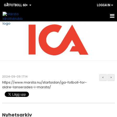
GÅTFOTBOLL 60+
LOGGA IN
HEM
NYHETER
KALENDER
MATCHER
TRUPPEN
2024-09-09 17:14
<
>
https://www.marsta.nu/startsidan/ga-fotboll-for-
BILDGALLERI
aldre-lanserades-i-marsta/
DOKUMENT
KONTAKT
Nyhetsarkiv