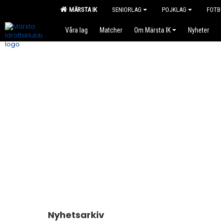
MÄRSTA IK
SENIORLAG
POJKLAG
FOTB
Våra lag
Matcher
Om Märsta IK
Nyheter
Nyhetsarkiv