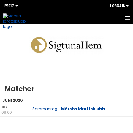
P2017
LOGGA IN
HEM
NYHETER
KALENDER
MATCHER
BILDGALLERI
Matcher
DOKUMENT
JUNI 2026
KONTAKT
06
Sammadrag -
Märsta Idrottsklubb
-
09:00