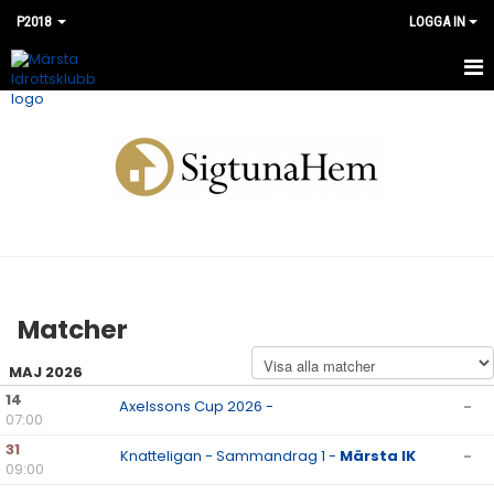
P2018
LOGGA IN
HEM
NYHETER
KALENDER
MATCHER
KONTAKT
Matcher
MAJ 2026
14
Axelssons Cup 2026 -
-
07:00
31
Knatteligan - Sammandrag 1 -
Märsta IK
-
09:00