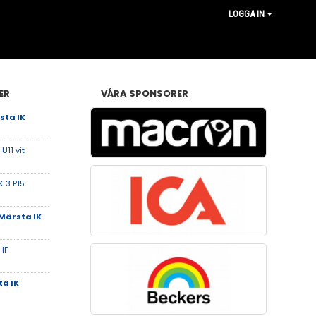
LOGGA IN
ER
VÅRA SPONSORER
sta IK
U11 vit
K 3 P15
Märsta IK
IF
a IK