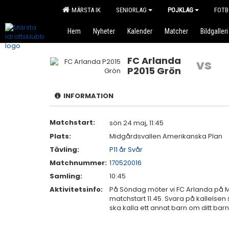
MÄRSTA IK
SENIORLAG
POJKLAG
FOTB
Hem
Nyheter
Kalender
Matcher
Bildgalleri
FC Arlanda
vs
P2015 Grön
INFORMATION
Matchstart:
sön 24 maj, 11:45
Plats:
Midgårdsvallen Amerikanska Plan
Tävling:
P11 år Svår
Matchnummer:
170520016
Samling:
10:45
Aktivitetsinfo:
På Söndag möter vi FC Arlanda på M
matchstart 11.45. Svara på kallelsen 
ska kalla ett annat barn om ditt barn