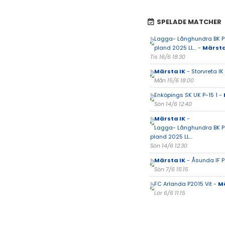
SPELADE MATCHER
Lagga- Långhundra BK P1
pland 2025 LL... -
Märsta
Tis 16/6 18:30
Märsta IK
- Storvreta IK
Mån 15/6 18:00
Enköpings SK UK P-15 1 -
Sön 14/6 12:40
Märsta IK
-
Lagga- Långhundra BK P1
pland 2025 LL...
Sön 14/6 12:30
Märsta IK
- Åsunda IF P
Sön 7/6 15:15
FC Arlanda P2015 Vit -
Mä
Lör 6/6 11:15