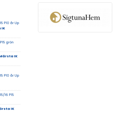
5 P10 år Up
 IK
 P15 grön
Märsta IK
5 P10 år Up
15/16 P15
rsta IK