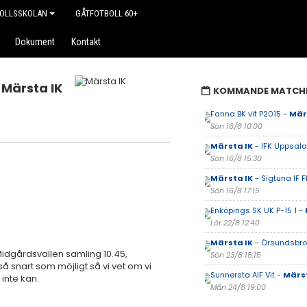
OLLSSKOLAN
GÅTFOTBOLL 60+
Dokument
Kontakt
Märsta IK
KOMMANDE MATCH
Fanna BK vit P2015 -
Mär
Sön 16/8 10:00
Märsta IK
- IFK Uppsala 
Sön 16/8 15:30
Märsta IK
- Sigtuna IF F
Sön 16/8 17:15
Enköpings SK UK P-15 1 -
Lör 22/8 12:40
Märsta IK
- Örsundsbro 
idgårdsvallen samling 10.45,
Sön 23/8 15:15
så snart som möjligt så vi vet om vi
Sunnersta AIF Vit -
Märst
 inte kan.
Mån 24/8 19:00