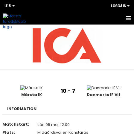
U15
LOGGA IN
HEM
NYHETER
KALENDER
MATCHER
BILDGALLERI
10 - 7
DOKUMENT
Märsta IK
Danmarks IF Vit
KONTAKT
INFORMATION
Matchstart:
sön 05 maj, 12:00
Plats:
Midgårdsvallen Konstgräs