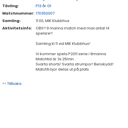
Tävling:
P13 år G1
Matchnummer:
170350007
Samling:
11:00, MIK Klubbhus
Aktivitetsinfo:
OBS!! 9 manna match med max antal 14
spelare!!
Samling kl 11 vid MIK Klubbhus!
Vi kommer spela P2011 serie i 9manna.
Matchtid är 3x 25min.
Svarta shorts! Svarta strumpor! Benskydd!
Matchtröjor delas ut på plats.
<< Tillbaka