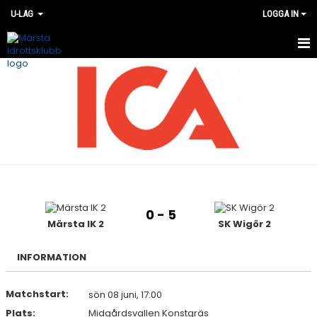
U-LAG
LOGGA IN
HEM
NYHETER
KALENDER
TRUPPEN
BILDGALLERI
0 - 5
DOKUMENT
Märsta IK 2
SK Wigör 2
KONTAKT
INFORMATION
MATCHER
Matchstart:
sön 08 juni, 17:00
Plats:
Midgårdsvallen Konstgräs