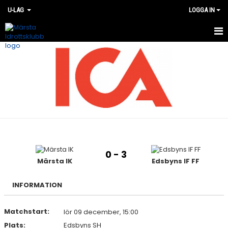
U-LAG
LOGGA IN
HEM
NYHETER
KALENDER
TRUPPEN
BILDGALLERI
0 - 3
DOKUMENT
Märsta IK
Edsbyns IF FF
KONTAKT
INFORMATION
MATCHER
Matchstart:
lör 09 december, 15:00
Plats:
Edsbyns SH