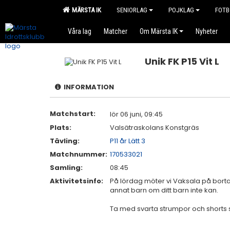
MÄRSTA IK
SENIORLAG
POJKLAG
FOTB
Våra lag
Matcher
Om Märsta IK
Nyheter
Unik FK P15 Vit L
INFORMATION
Matchstart:
lör 06 juni, 09:45
Plats:
Valsätraskolans Konstgräs
Tävling:
P11 år Lätt 3
Matchnummer:
170533021
Samling:
08:45
Aktivitetsinfo:
På lördag möter vi Vaksala på bortam
annat barn om ditt barn inte kan.
Ta med svarta strumpor och shorts 