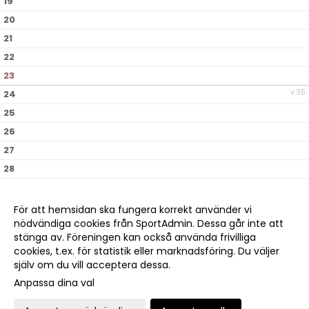
19
20
21
22
23
v.35
24
25
26
27
28
29
30
För att hemsidan ska fungera korrekt använder vi
nödvändiga cookies från SportAdmin. Dessa går inte att
v.36
31
stänga av. Föreningen kan också använda frivilliga
cookies, t.ex. för statistik eller marknadsföring. Du väljer
själv om du vill acceptera dessa.
Anpassa dina val
Cookie-
Gå till
inställningar
Webbversion