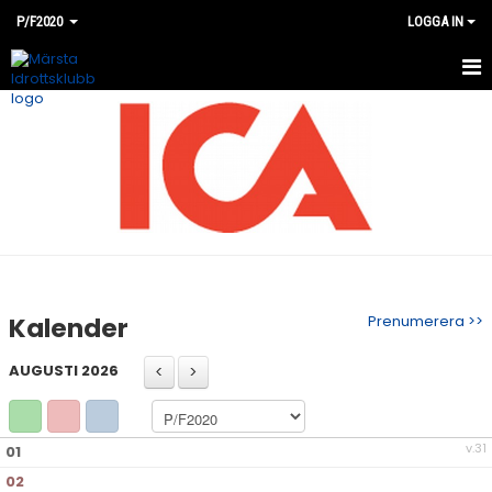
P/F2020
LOGGA IN
HEM
NYHETER
KALENDER
MATCHER
BILDGALLERI
Kalender
Prenumerera >>
DOKUMENT
AUGUSTI 2026
KONTAKT
v.31
01
02