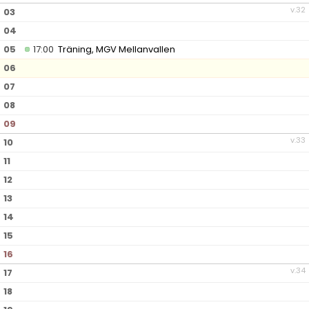
v.32
03
04
05
17:00
Träning, MGV Mellanvallen
06
07
08
09
v.33
10
11
12
13
14
15
16
v.34
17
18