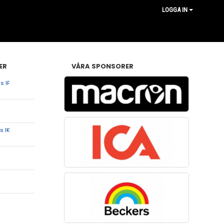
LOGGA IN
ER
VÅRA SPONSORER
s IF
s IK