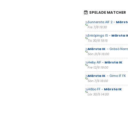
SPELADE MATCHER
Sunnersta AIF 2 -
Märst
Fre 7/8 19:30
Enköpings IS -
Märsta I
Tis 30/6 19:15
Märsta IK
- Gräsö Norrs
Sön 21/6 16:00
Heby AIF -
Märsta IK
Fre 12/6 19:00
Märsta IK
- Gimo IF FK
Sön 7/6 16:00
Håbo FF -
Märsta IK
Lör 30/5 14:00