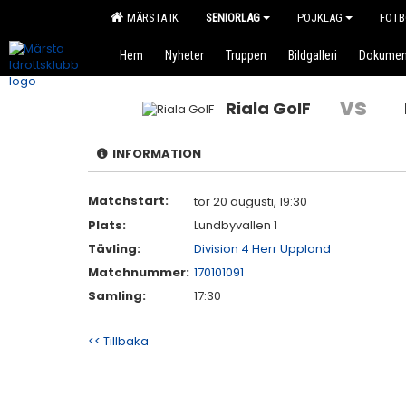
MÄRSTA IK
SENIORLAG
POJKLAG
FOTB
Hem
Nyheter
Truppen
Bildgalleri
Dokumen
vs
Riala GoIF
INFORMATION
Matchstart:
tor 20 augusti, 19:30
Plats:
Lundbyvallen 1
Tävling:
Division 4 Herr Uppland
Matchnummer:
170101091
Samling:
17:30
<< Tillbaka