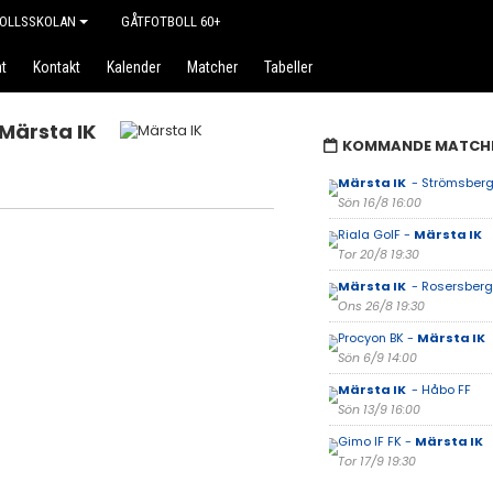
OLLSSKOLAN
GÅTFOTBOLL 60+
t
Kontakt
Kalender
Matcher
Tabeller
Märsta IK
KOMMANDE MATCH
Märsta IK
- Strömsberg
Sön 16/8 16:00
Riala GoIF -
Märsta IK
Tor 20/8 19:30
Märsta IK
- Rosersberg
Ons 26/8 19:30
Procyon BK -
Märsta IK
Sön 6/9 14:00
Märsta IK
- Håbo FF
Sön 13/9 16:00
Gimo IF FK -
Märsta IK
Tor 17/9 19:30