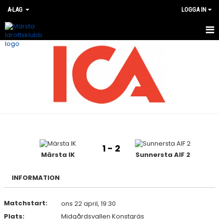
A-LAG
LOGGA IN
HEM
NYHETER
TRUPPEN
BILDGALLERI
DOKUMENT
1 - 2
KONTAKT
Märsta IK
Sunnersta AIF 2
KALENDER
INFORMATION
MATCHER
Matchstart:
ons 22 april, 19:30
Plats:
Midgårdsvallen Konstgräs
TABELLER