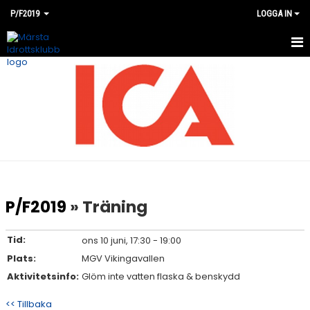
P/F2019
LOGGA IN
HEM
NYHETER
KALENDER
MATCHER
BILDGALLERI
P/F2019
» Träning
DOKUMENT
Tid:
ons 10 juni, 17:30 - 19:00
KONTAKT
Plats:
MGV Vikingavallen
Aktivitetsinfo:
Glöm inte vatten flaska & benskydd
<< Tillbaka