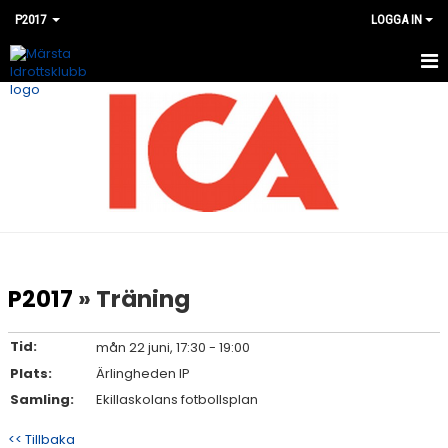
P2017
LOGGA IN
HEM
NYHETER
KALENDER
MATCHER
BILDGALLERI
P2017
» Träning
DOKUMENT
Tid:
mån 22 juni, 17:30 - 19:00
KONTAKT
Plats:
Ärlingheden IP
Samling:
Ekillaskolans fotbollsplan
<< Tillbaka