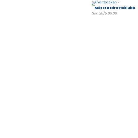
Knarrbacken -
Märsta Idrottsklubb
Sön 25/5 09:00