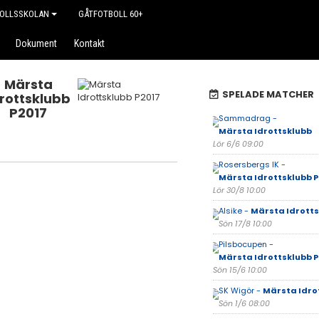
OLLSSKOLAN
GÅTFOTBOLL 60+
Dokument
Kontakt
Märsta
SPELADE MATCHER
drottsklubb
P2017
Sammadrag -
Märsta Idrottsklubb
Lör 6/6 09:00
Rosersbergs IK -
Märsta Idrottsklubb P
Lör 30/8 10:00
Alsike -
Märsta Idrott
Sön 17/8 10:00
Pilsbocupen -
Märsta Idrottsklubb P
Sön 15/6 10:00
SK Wigör -
Märsta Idro
Sön 1/6 08:00