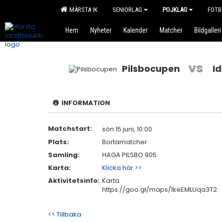
MÄRSTA IK
SENIORLAG
POJKLAG
FOTB
Hem
Nyheter
Kalender
Matcher
Bildgalleri
vs
Pilsbocupen
I
INFORMATION
Matchstart:
sön 15 juni, 10:00
Plats:
Bortamatcher
Samling:
HAGA PILSBO 905
Karta:
Klicka här >>
Aktivitetsinfo:
Karta
https://goo.gl/maps/1keEMLUqa3T2
<< Tillbaka