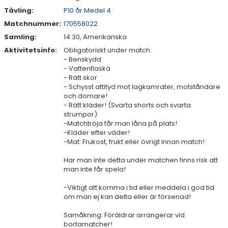
Tävling:
P10 år Medel 4
Matchnummer:
170558022
Samling:
14:30, Amerikanska
Aktivitetsinfo:
Obligatoriskt under match:
- Benskydd
- Vattenflaska
- Rätt skor
- Schysst attityd mot lagkamrater, motståndare
och domare!
- Rätt kläder! (Svarta shorts och svarta
strumpor)
-Matchtröja får man låna på plats!
-Kläder efter väder!
-Mat: Frukost, frukt eller övrigt innan match!
Har man inte detta under matchen finns risk att
man inte får spela!
-Viktigt att komma i tid eller meddela i god tid
om man ej kan delta eller är försenad!
Samåkning: Föräldrar arrangerar vid
bortamatcher!