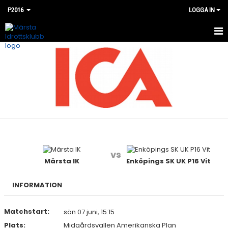
P2016
LOGGA IN
HEM
NYHETER
KALENDER
MATCHER
BILDGALLERI
vs
DOKUMENT
Märsta IK
Enköpings SK UK P16 Vit
KONTAKT
INFORMATION
Matchstart:
sön 07 juni, 15:15
Plats:
Midgårdsvallen Amerikanska Plan