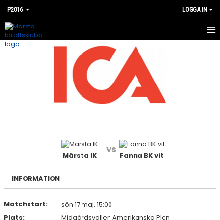
P2016
LOGGA IN
HEM
NYHETER
KALENDER
MATCHER
BILDGALLERI
vs
DOKUMENT
Märsta IK
Fanna BK vit
KONTAKT
INFORMATION
Matchstart:
sön 17 maj, 15:00
Plats:
Midgårdsvallen Amerikanska Plan