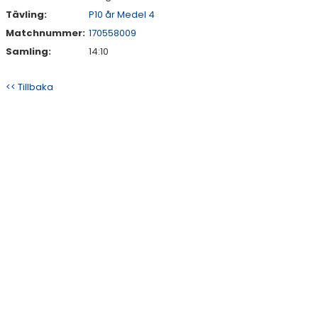
Tävling:
P10 år Medel 4
Matchnummer:
170558009
Samling:
14:10
<< Tillbaka