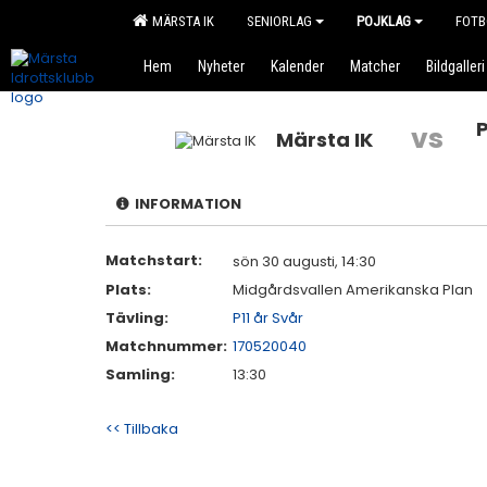
MÄRSTA IK
SENIORLAG
POJKLAG
FOTB
Hem
Nyheter
Kalender
Matcher
Bildgalleri
vs
Märsta IK
INFORMATION
Matchstart:
sön 30 augusti, 14:30
Plats:
Midgårdsvallen Amerikanska Plan
Tävling:
P11 år Svår
Matchnummer:
170520040
Samling:
13:30
<< Tillbaka