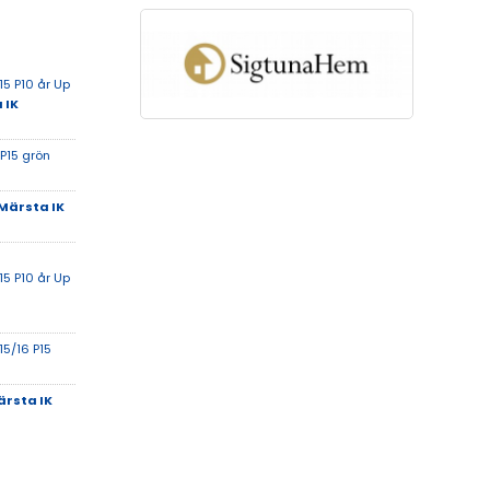
5 P10 år Up
 IK
 P15 grön
Märsta IK
5 P10 år Up
15/16 P15
rsta IK