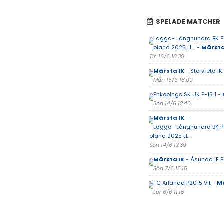
SPELADE MATCHER
Lagga- Långhundra BK P1
pland 2025 LL... -
Märsta
Tis 16/6 18:30
Märsta IK
- Storvreta IK
Mån 15/6 18:00
Enköpings SK UK P-15 1 -
Sön 14/6 12:40
Märsta IK
-
Lagga- Långhundra BK P1
pland 2025 LL...
Sön 14/6 12:30
Märsta IK
- Åsunda IF P
Sön 7/6 15:15
FC Arlanda P2015 Vit -
Mä
Lör 6/6 11:15