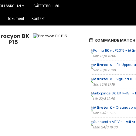
OLLSSKOLAN
GÅTFOTBOLL 60+
Dokument
Kontakt
Procyon BK
KOMMANDE MATCH
P15
Fanna BK vit P2015 -
Mär
Sön 16/8 10:00
Märsta IK
- IFK Uppsala 
Sön 16/8 15:30
Märsta IK
- Sigtuna IF F
Sön 16/8 17:15
Enköpings SK UK P-15 1 -
Lör 22/8 12:40
Märsta IK
- Örsundsbro 
Sön 23/8 15:15
Sunnersta AIF Vit -
Märst
Mån 24/8 19:00