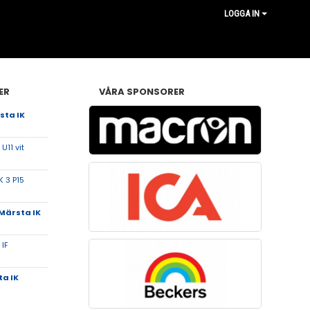
LOGGA IN
ER
VÅRA SPONSORER
sta IK
U11 vit
K 3 P15
Märsta IK
IF
a IK