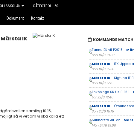
OLLSSKOLAN
GÅTFOTBOLL 60+
Dokument
Kontakt
Märsta IK
KOMMANDE MATCH
Fanna BK vit P2015 -
Mär
Sön 16/8 10:00
Märsta IK
- IFK Uppsala 
Sön 16/8 15:30
Märsta IK
- Sigtuna IF F
Sön 16/8 17:15
Enköpings SK UK P-15 1 -
Lör 22/8 12:40
Märsta IK
- Örsundsbro 
dgårdsvallen samling 10.15,
Sön 23/8 15:15
öjligt så vi vet om vi ska kalla ett
Sunnersta AIF Vit -
Märst
Mån 24/8 19:00