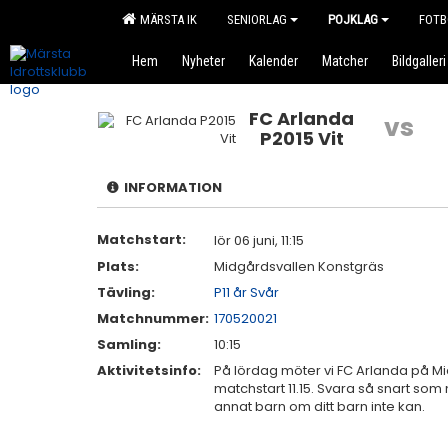
MÄRSTA IK
SENIORLAG
POJKLAG
FOTB
Hem
Nyheter
Kalender
Matcher
Bildgalleri
FC Arlanda
vs
P2015 Vit
INFORMATION
Matchstart:
lör 06 juni, 11:15
Plats:
Midgårdsvallen Konstgräs
Tävling:
P11 år Svår
Matchnummer:
170520021
Samling:
10:15
Aktivitetsinfo:
På lördag möter vi FC Arlanda på Mi
matchstart 11.15. Svara så snart som m
annat barn om ditt barn inte kan.