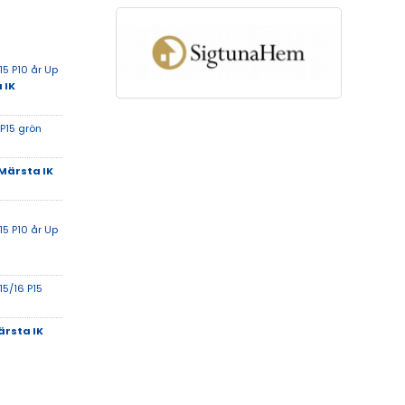
5 P10 år Up
 IK
 P15 grön
Märsta IK
5 P10 år Up
15/16 P15
rsta IK