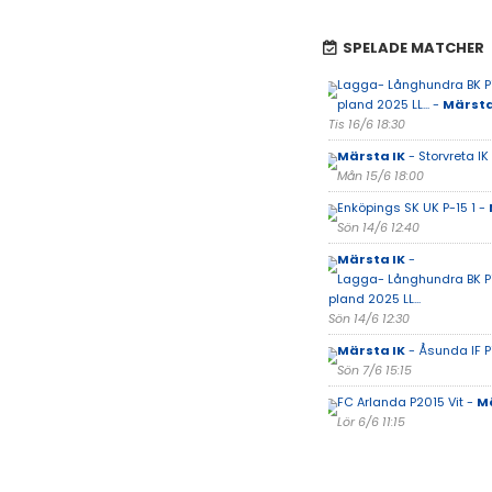
SPELADE MATCHER
Lagga- Långhundra BK P1
pland 2025 LL... -
Märsta
Tis 16/6 18:30
Märsta IK
- Storvreta IK
Mån 15/6 18:00
Enköpings SK UK P-15 1 -
Sön 14/6 12:40
Märsta IK
-
Lagga- Långhundra BK P1
pland 2025 LL...
Sön 14/6 12:30
Märsta IK
- Åsunda IF P
Sön 7/6 15:15
FC Arlanda P2015 Vit -
Mä
Lör 6/6 11:15