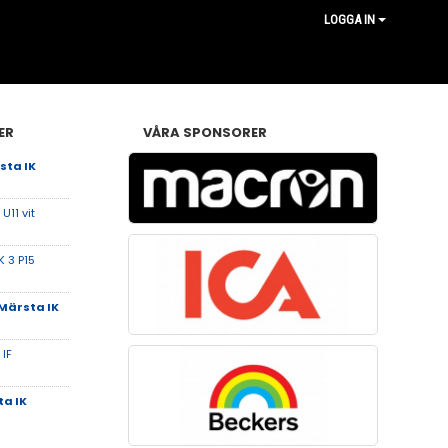
LOGGA IN
ER
VÅRA SPONSORER
sta IK
U11 vit
K 3 P15
Märsta IK
IF
a IK