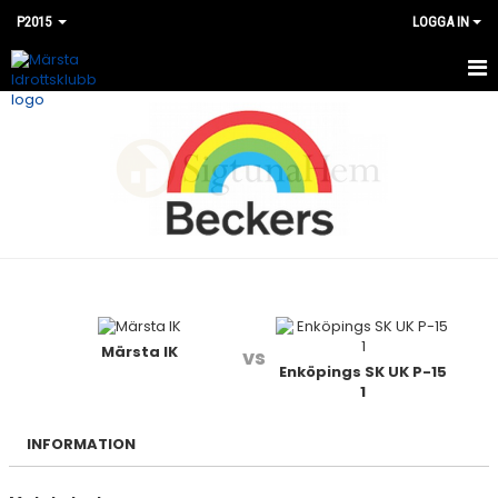
P2015
LOGGA IN
HEM
NYHETER
KALENDER
MATCHER
BILDGALLERI
DOKUMENT
Märsta IK
vs
Enköpings SK UK P-15
1
KONTAKT
INFORMATION