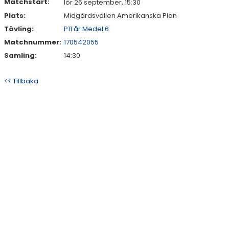
Matchstart:
lör 26 september, 15:30
Plats:
Midgårdsvallen Amerikanska Plan
Tävling:
P11 år Medel 6
Matchnummer:
170542055
Samling:
14:30
<< Tillbaka