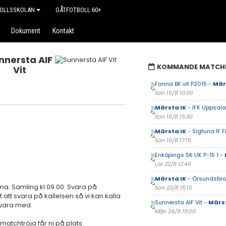
OLLSSKOLAN
GÅTFOTBOLL 60+
Dokument
Kontakt
nnersta AIF
KOMMANDE MATCH
Vit
Fanna BK vit P2015 -
Mär
Sön 16/8 10:00
Märsta IK
- IFK Uppsala 
Sön 16/8 15:30
Märsta IK
- Sigtuna IF F
Sön 16/8 17:15
Enköpings SK UK P-15 1 -
Lör 22/8 12:40
Märsta IK
- Örsundsbro 
. Samling kl 09.00. Svara på
Sön 23/8 15:15
t att svara på kallelsen så vi kan kalla
Sunnersta AIF Vit -
Märst
 vara med.
Mån 24/8 19:00
atchtröja får ni på plats.