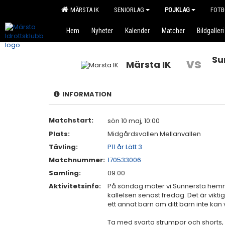
MÄRSTA IK
SENIORLAG
POJKLAG
FOTB
Hem
Nyheter
Kalender
Matcher
Bildgalleri
Su
vs
Märsta IK
INFORMATION
Matchstart:
sön 10 maj, 10:00
Plats:
Midgårdsvallen Mellanvallen
Tävling:
P11 år Lätt 3
Matchnummer:
170533006
Samling:
09:00
Aktivitetsinfo:
På söndag möter vi Sunnersta hemma
kallelsen senast fredag. Det är viktig
ett annat barn om ditt barn inte kan
Ta med svarta strumpor och shorts, m