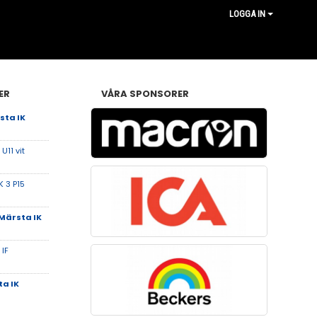
LOGGA IN
ER
VÅRA SPONSORER
sta IK
U11 vit
K 3 P15
Märsta IK
IF
a IK