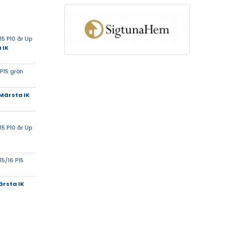
5 P10 år Up
 IK
 P15 grön
Märsta IK
5 P10 år Up
15/16 P15
rsta IK