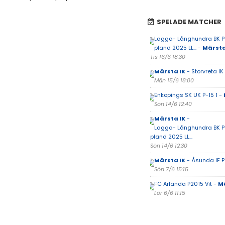
SPELADE MATCHER
Lagga- Långhundra BK P1
pland 2025 LL... -
Märsta
Tis 16/6 18:30
Märsta IK
- Storvreta IK
Mån 15/6 18:00
Enköpings SK UK P-15 1 -
Sön 14/6 12:40
Märsta IK
-
Lagga- Långhundra BK P1
pland 2025 LL...
Sön 14/6 12:30
Märsta IK
- Åsunda IF P
Sön 7/6 15:15
FC Arlanda P2015 Vit -
Mä
Lör 6/6 11:15