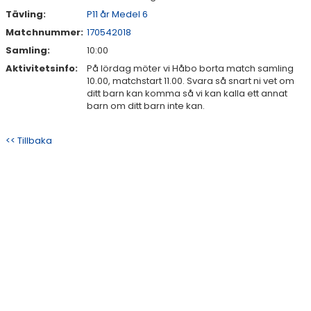
Tävling:
P11 år Medel 6
Matchnummer:
170542018
Samling:
10:00
Aktivitetsinfo:
På lördag möter vi Håbo borta match samling
10.00, matchstart 11.00. Svara så snart ni vet om
ditt barn kan komma så vi kan kalla ett annat
barn om ditt barn inte kan.
<< Tillbaka