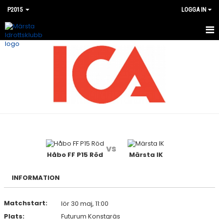
P2015
LOGGA IN
HEM
NYHETER
KALENDER
MATCHER
BILDGALLERI
vs
DOKUMENT
Håbo FF P15 Röd
Märsta IK
KONTAKT
INFORMATION
Matchstart:
lör 30 maj, 11:00
Plats:
Futurum Konstgräs