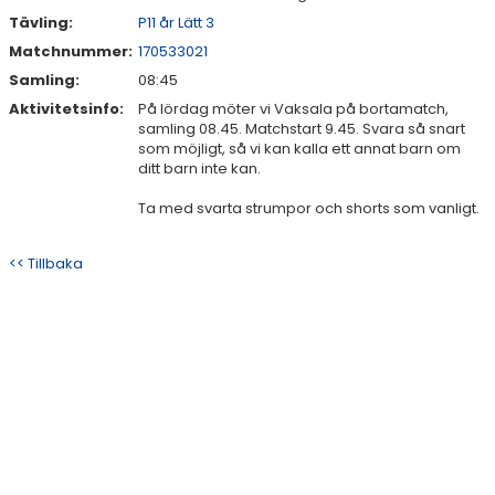
Tävling:
P11 år Lätt 3
Matchnummer:
170533021
Samling:
08:45
Aktivitetsinfo:
På lördag möter vi Vaksala på bortamatch,
samling 08.45. Matchstart 9.45. Svara så snart
som möjligt, så vi kan kalla ett annat barn om
ditt barn inte kan.
Ta med svarta strumpor och shorts som vanligt.
<< Tillbaka