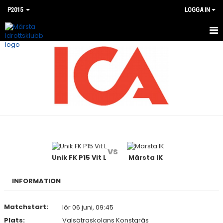
P2015
LOGGA IN
HEM
NYHETER
KALENDER
MATCHER
BILDGALLERI
vs
DOKUMENT
Unik FK P15 Vit L
Märsta IK
KONTAKT
INFORMATION
Matchstart:
lör 06 juni, 09:45
Plats:
Valsätraskolans Konstgräs