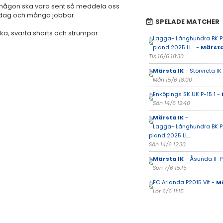
m någon ska vara sent så meddela oss
ardag och många jobbar.
SPELADE MATCHER
aska, svarta shorts och strumpor.
Lagga- Långhundra BK P1
pland 2025 LL... -
Märsta
Tis 16/6 18:30
Märsta IK
- Storvreta IK
Mån 15/6 18:00
Enköpings SK UK P-15 1 -
Sön 14/6 12:40
Märsta IK
-
Lagga- Långhundra BK P1
pland 2025 LL...
Sön 14/6 12:30
Märsta IK
- Åsunda IF P
Sön 7/6 15:15
FC Arlanda P2015 Vit -
Mä
Lör 6/6 11:15