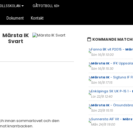
OLLSSKOLAN
GÅTFOTBOLL 60+
Dokument
Kontakt
Märsta IK
KOMMANDE MATCH
Svart
Fanna BK vit P2015 -
Mär
Sön 16/8 10:00
Märsta IK
- IFK Uppsala 
Sön 16/8 15:30
Märsta IK
- Sigtuna IF F
Sön 16/8 17:15
Enköpings SK UK P-15 1 -
Lör 22/8 12:40
Märsta IK
- Örsundsbro 
Sön 23/8 15:15
Sunnersta AIF Vit -
Märst
tch innan sommarlovet och den
Mån 24/8 19:00
 mot knarrbacken.