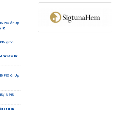
5 P10 år Up
 IK
 P15 grön
Märsta IK
5 P10 år Up
15/16 P15
rsta IK