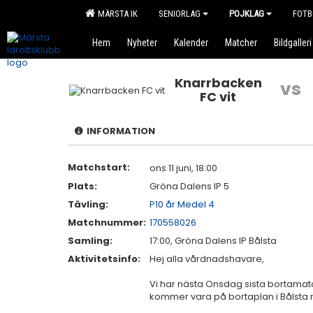
MÄRSTA IK
SENIORLAG
POJKLAG
FOTB
Hem
Nyheter
Kalender
Matcher
Bildgalleri
Knarrbacken
vs
FC vit
INFORMATION
Matchstart:
ons 11 juni, 18:00
Plats:
Gröna Dalens IP 5
Tävling:
P10 år Medel 4
Matchnummer:
170558026
Samling:
17:00, Gröna Dalens IP Bålsta
Aktivitetsinfo:
Hej alla vårdnadshavare,
Vi har nästa Onsdag sista bortama
kommer vara på bortaplan i Bålsta