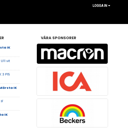
LOGGA IN
ER
VÅRA SPONSORER
sta IK
U11 vit
K 3 P15
Märsta IK
IF
a IK