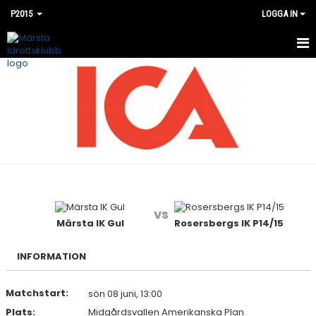
P2015
LOGGA IN
HEM
NYHETER
KALENDER
MATCHER
BILDGALLERI
vs
DOKUMENT
Märsta IK Gul
Rosersbergs IK P14/15
KONTAKT
INFORMATION
Matchstart:
sön 08 juni, 13:00
Plats:
Midgårdsvallen Amerikanska Plan