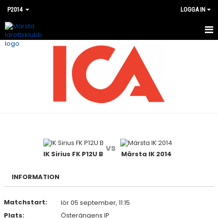
P2014
LOGGA IN
HEM
NYHETER
KALENDER
MATCHER
BILDGALLERI
vs
DOKUMENT
IK Sirius FK P12U B
Märsta IK 2014
KONTAKT
INFORMATION
Matchstart:
lör 05 september, 11:15
Plats:
Österängens IP