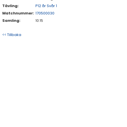
Tävling:
P12 år Svår 1
Matchnummer:
170500030
Samling:
10:15
<< Tillbaka