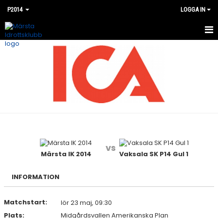
P2014
LOGGA IN
HEM
NYHETER
KALENDER
MATCHER
BILDGALLERI
vs
DOKUMENT
Märsta IK 2014
Vaksala SK P14 Gul 1
KONTAKT
INFORMATION
Matchstart:
lör 23 maj, 09:30
Plats:
Midgårdsvallen Amerikanska Plan