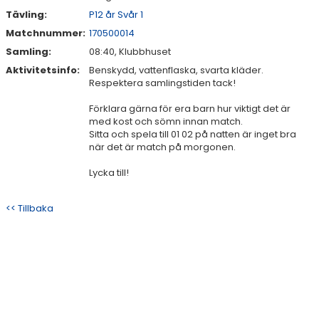
Tävling:
P12 år Svår 1
Matchnummer:
170500014
Samling:
08:40, Klubbhuset
Aktivitetsinfo:
Benskydd, vattenflaska, svarta kläder.
Respektera samlingstiden tack!
Förklara gärna för era barn hur viktigt det är
med kost och sömn innan match.
Sitta och spela till 01 02 på natten är inget bra
när det är match på morgonen.
Lycka till!
<< Tillbaka