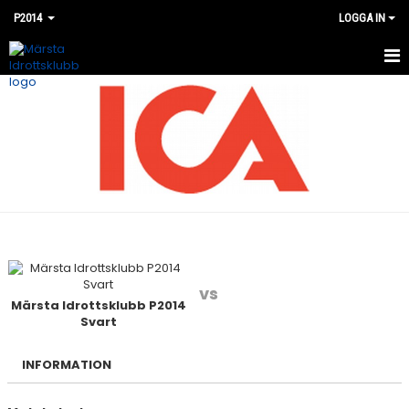
P2014
LOGGA IN
HEM
NYHETER
KALENDER
MATCHER
BILDGALLERI
DOKUMENT
vs
Märsta Idrottsklubb P2014
Svart
KONTAKT
INFORMATION