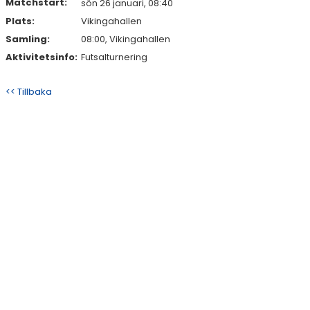
Matchstart:
sön 26 januari, 08:40
Plats:
Vikingahallen
Samling:
08:00, Vikingahallen
Aktivitetsinfo:
Futsalturnering
<< Tillbaka