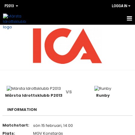
P2013
LOGGA IN
HEM
NYHETER
KALENDER
MATCHER
BILDGALLERI
vs
DOKUMENT
Märsta Idrottsklubb P2013
Runby
KONTAKT
INFORMATION
Matchstart:
sön 15 februari, 14:00
Plats:
MGV Konstgräs