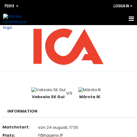
P2013
LOGGA IN
HEM
NYHETER
KALENDER
MATCHER
BILDGALLERI
vs
DOKUMENT
Vaksala SK Gul
Märsta IK
KONTAKT
INFORMATION
Matchstart:
sön 24 augusti, 17:00
Plats:
Fålhagens IP