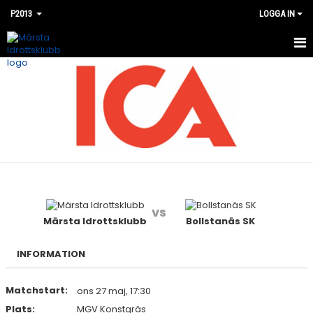
P2013
LOGGA IN
HEM
NYHETER
KALENDER
MATCHER
BILDGALLERI
vs
DOKUMENT
Märsta Idrottsklubb
Bollstanäs SK
KONTAKT
INFORMATION
Matchstart:
ons 27 maj, 17:30
Plats:
MGV Konstgräs