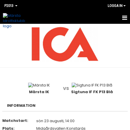
P2013
LOGGA IN
HEM
NYHETER
KALENDER
MATCHER
BILDGALLERI
vs
DOKUMENT
Märsta IK
Sigtuna IF FK P13 Blå
KONTAKT
INFORMATION
Matchstart:
sön 23 augusti, 14:00
Plats:
Midgårdsvallen Konstgräs