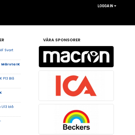
LOGGA IN
ER
VÅRA SPONSORER
IF Svart
-
Märsta IK
K P13 Blå
IK
 U13 blå
-