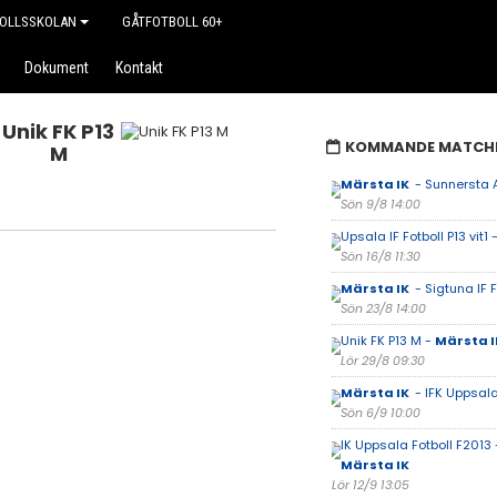
OLLSSKOLAN
GÅTFOTBOLL 60+
Dokument
Kontakt
Unik FK P13
KOMMANDE MATCH
M
Märsta IK
- Sunnersta A
Sön 9/8 14:00
Upsala IF Fotboll P13 vit1 
Sön 16/8 11:30
Märsta IK
- Sigtuna IF F
Sön 23/8 14:00
Unik FK P13 M -
Märsta 
Lör 29/8 09:30
Märsta IK
- IFK Uppsala
Sön 6/9 10:00
IK Uppsala Fotboll F2013 
Märsta IK
Lör 12/9 13:05