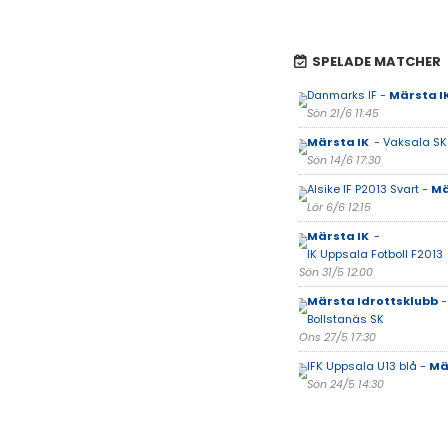
SPELADE MATCHER
Danmarks IF -
Märsta I
Sön 21/6 11:45
Märsta IK
- Vaksala SK
Sön 14/6 17:30
Alsike IF P2013 Svart -
Mä
Lör 6/6 12:15
Märsta IK
-
IK Uppsala Fotboll F2013
Sön 31/5 12:00
Märsta Idrottsklubb
-
Bollstanäs SK
Ons 27/5 17:30
IFK Uppsala U13 blå -
Mä
Sön 24/5 14:30