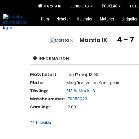
MÄRSTA IK
SENIORLAG
POJKLAG
FOTB
Hem
Nyheter
Kalender
Matcher
Bildgalleri
4 - 7
Märsta IK
INFORMATION
Matchstart:
sön 17 maj, 13:00
Plats:
Midgårdsvallen Konstgräs
Tävling:
P13 år Medel 3
Matchnummer:
170350023
Samling:
12:00
<< Tillbaka